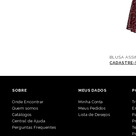
BLUSA ASSI
CADASTRE-S
SOBRE
MEUS DADOS
P
Onde Encontrar
Minha Conta
T
Quem somos
Meus Pedidos
E
Catálogos
Lista de Desejos
P
Central de Ajuda
P
Perguntas Frequentes
T
P