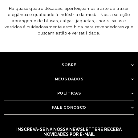
Há quase quatro décadas, aperfeiçoamos a arte de trazer
elegância e qualidade à indústria da moda. Nossa seleção
abrangente de blusas, calças, jaquetas, shorts, saias e
vestidos é cuidadosamente escolhida para revendedores que
buscam estilo e versatilidade.
SOBRE
MEUS DADOS
POLÍTICAS
FALE CONOSCO
INSCREVA-SE NA NOSSA NEWSLETTER
E RECEBA
NOVIDADES POR E-MAIL