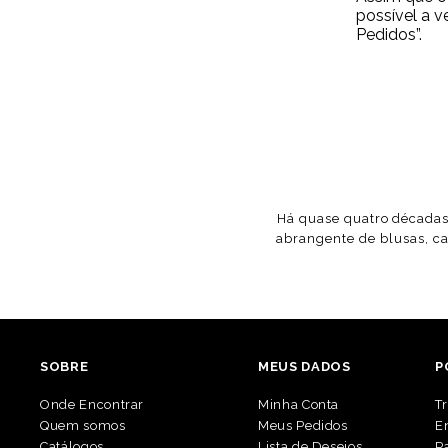
possível a v
Pedidos”.
Há quase quatro décadas,
abrangente de blusas, ca
SOBRE
MEUS DADOS
P
Onde Encontrar
Minha Conta
T
Quem somos
Meus Pedidos
E
Catálogos
Lista de Desejos
P