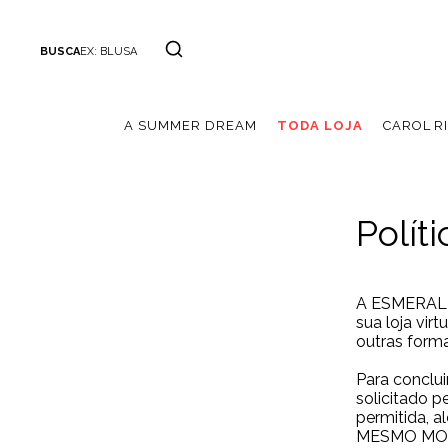
BUSCA
EX: BLUSA
A SUMMER DREAM
TODA LOJA
CAROL R
Polít
A ESMERAL of
sua loja vir
outras forma
Para conclu
solicitado 
permitida, 
MESMO MO