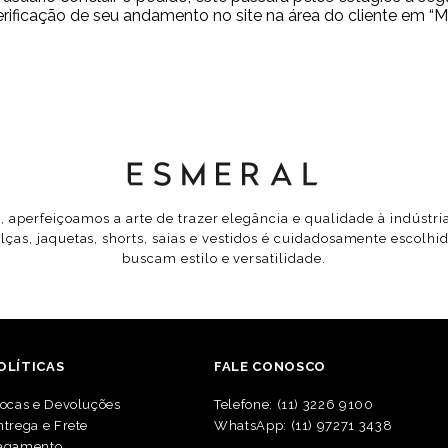
erificação de seu andamento no site na área do cliente em “
 aperfeiçoamos a arte de trazer elegância e qualidade à indústr
lças, jaquetas, shorts, saias e vestidos é cuidadosamente escolh
buscam estilo e versatilidade.
OLÍTICAS
FALE CONOSCO
rocas e Devoluções
Telefone: (11) 3226 9100
ntrega e Frete
WhatsApp: (11) 97271 3438
agamento