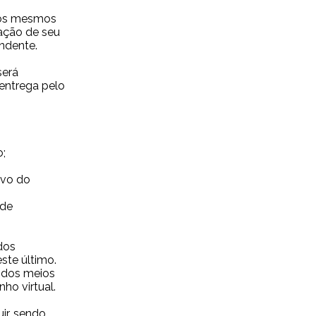
r os mesmos
zação de seu
ndente.
será
entrega pelo
o;
ivo do
 de
dos
ste último.
m dos meios
ho virtual.
ir, sendo