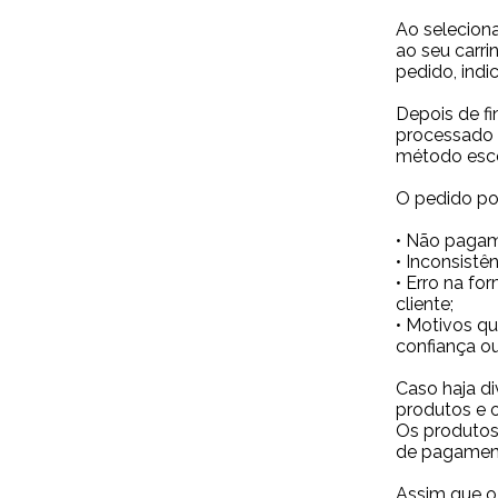
Ao selecion
ao seu carri
pedido, ind
Depois de fi
processado 
método esco
O pedido po
• Não pagame
• Inconsistê
• Erro na fo
cliente;
• Motivos q
confiança ou
Caso haja di
produtos e o
Os produtos 
de pagament
Assim que o 