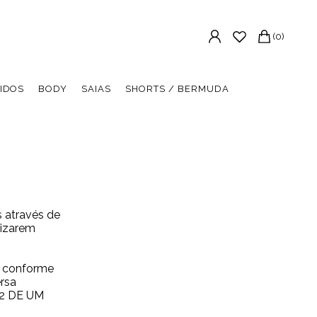
(0)
IDOS
BODY
SAIAS
SHORTS / BERMUDA
s através de
lizarem
o conforme
rsa
 2 DE UM