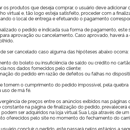
ar os produtos que deseja comprar, o usuário deve adiciona
nho virtual e, tão logo esteja satisfeito, proceder com a finali
icando o local de entrega e efetuando o pagamento correspo
nalizado o pedido e indicada sua forma de pagamento, este 
para aprovação ou cancelamento. Caso aprovado, haverá a 
lhido.
de ser cancelado caso alguma das hipóteses abaixo ocorra:
nto do boleto ou insuficiência de saldo ou crédito no cartã
ncia nos dados fornecidos pelo cliente;
rmação do pedido em razão de defeitos ou falhas no disposit
ue tornem o cumprimento do pedido impossível, pela quebra
 uso de má fé.
vergência de preços entre os anúncios exibidos nas páginas 
 constante na página de finalização do pedido, prevalecerá e
podem ser adquiridos na loja virtual Sua Loja através de u
o oferecidos pelo site no momento do fechamento do carrin
usuário concluir o pedido, este passará pelos estágios a segu